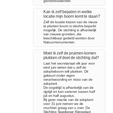
geïnteresseerden.
Kan ik zelf bepalen in welke
locatie mijn boom komt te staan?
Zelf de locatie kiezen van de nieuw
te planten boom is slechts beperkt
mogelijk. De stichting is afhankelijk
van nieuwe gronden, die
beschikbaar gesteld worden door
Natuurmonumenten.
Moet ik zelf de pruimen komen
plukken of doet de stichting dat?
Laat het secretariaat elk jaar voor
eind juni weten dat u zelf de
adoptieboom wilt plukken. Dit
gebeurt onder eigen
verantwoording en risico van de
adoptant.
De oogsttijd is afhankelijk van de
rijptijd en kan varieren tussen half
juli en half augustus.
Bij geen reactie van de adoptant
voor 31 juni nemen we de
vruchten graag van u over. De
Stichting Sjweikeser Rèngelaot