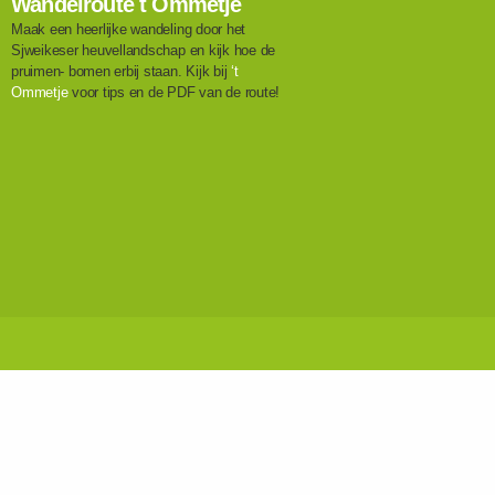
Wandelroute t Ommetje
Maak een heerlijke wandeling door het
Sjweikeser heuvellandschap en kijk hoe de
pruimen- bomen erbij staan. Kijk bij
‘t
Ommetje
voor tips en de PDF van de route!