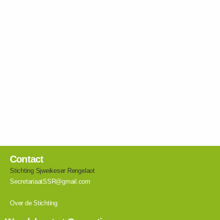
Contact
Stichting Sjweikeser Rengelaot
SecretariaatSSR@gmail.com
Over de Stichting