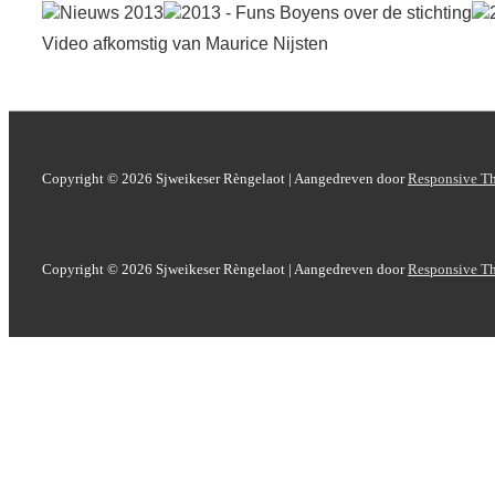
Nieuws 2013
2013 - Funs Boyens over de stichting
Video afkomstig van Maurice Nijsten
Copyright © 2026
Sjweikeser Rèngelaot
| Aangedreven door
Responsive T
Copyright © 2026
Sjweikeser Rèngelaot
| Aangedreven door
Responsive T