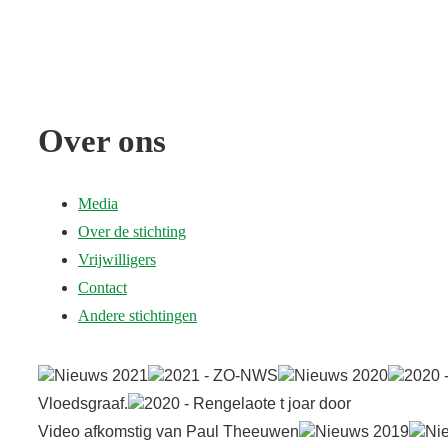
↓
Doorgaan
naar
hoofdinhoud
Over ons
Media
Over de stichting
Vrijwilligers
Contact
Andere stichtingen
Nieuws 2021
2021 - ZO-NWS
Nieuws 2020
2020 
Vloedsgraaf.
2020 - Rengelaote t joar door
Video afkomstig van Paul Theeuwen
Nieuws 2019
Ni