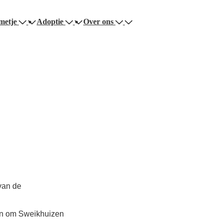
metje
Adoptie
Over ons
 van de
en om Sweikhuizen