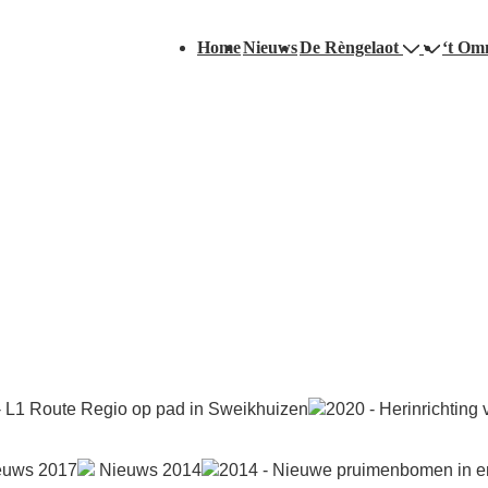
Hoofd
Home
Nieuws
De Rèngelaot
‘t Om
navigatie
- L1 Route Regio op pad in Sweikhuizen
2020 - Herinrichting
euws 2017
Nieuws 2014
2014 - Nieuwe pruimenbomen in 