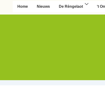
Hoofd navigatie
Home
Nieuws
De Rèngelaot
‘t O