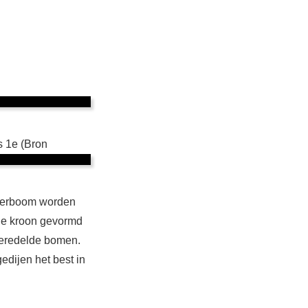
s 1e (Bron
ederboom worden
 de kroon gevormd
 veredelde bomen.
edijen het best in