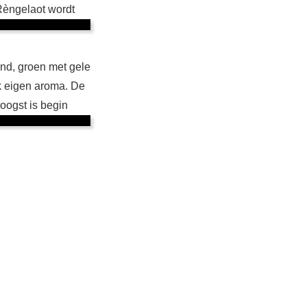
Rèngelaot wordt
ond, groen met gele
k eigen aroma. De
 oogst is begin