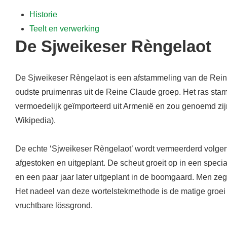
f
Historie
d
Teelt en verwerking
i
De Sjweikeser Rèngelaot
n
h
o
De Sjweikeser Rèngelaot is een afstammeling van de Reine
u
oudste pruimenras uit de Reine Claude groep. Het ras stam
d
vermoedelijk geïmporteerd uit Armenië en zou genoemd zij
Wikipedia).
De echte ‘Sjweikeser Rèngelaot’ wordt vermeerderd volg
afgestoken en uitgeplant. De scheut groeit op in een spec
en een paar jaar later uitgeplant in de boomgaard. Men ze
Het nadeel van deze wortelstekmethode is de matige groei 
vruchtbare lössgrond.