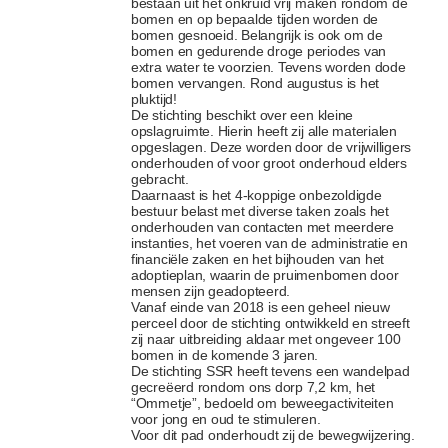
bestaan uit het onkruid vrij maken rondom de
bomen en op bepaalde tijden worden de
bomen gesnoeid. Belangrijk is ook om de
bomen en gedurende droge periodes van
extra water te voorzien. Tevens worden dode
bomen vervangen. Rond augustus is het
pluktijd!
De stichting beschikt over een kleine
opslagruimte. Hierin heeft zij alle materialen
opgeslagen. Deze worden door de vrijwilligers
onderhouden of voor groot onderhoud elders
gebracht.
Daarnaast is het 4-koppige onbezoldigde
bestuur belast met diverse taken zoals het
onderhouden van contacten met meerdere
instanties, het voeren van de administratie en
financiële zaken en het bijhouden van het
adoptieplan, waarin de pruimenbomen door
mensen zijn geadopteerd.
Vanaf einde van 2018 is een geheel nieuw
perceel door de stichting ontwikkeld en streeft
zij naar uitbreiding aldaar met ongeveer 100
bomen in de komende 3 jaren.
De stichting SSR heeft tevens een wandelpad
gecreëerd rondom ons dorp 7,2 km, het
“Ommetje”, bedoeld om beweegactiviteiten
voor jong en oud te stimuleren.
Voor dit pad onderhoudt zij de bewegwijzering.