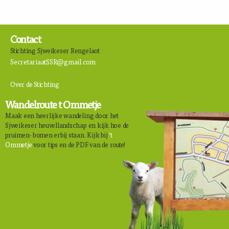
Contact
Stichting Sjweikeser Rengelaot
SecretariaatSSR@gmail.com
Over de Stichting
Wandelroute t Ommetje
Maak een heerlijke wandeling door het
Sjweikeser heuvellandschap en kijk hoe de
pruimen- bomen erbij staan. Kijk bij
‘t
Ommetje
voor tips en de PDF van de route!