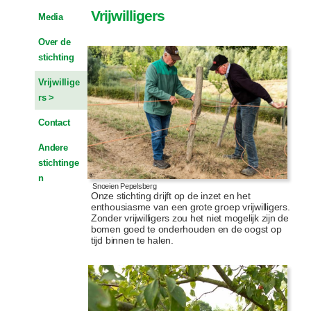
o
Vrijwilligers
u
Media
d
Over de
stichting
Vrijwillige
rs
Contact
Andere
stichtinge
n
Snoeien Pepelsberg
Onze stichting drijft op de inzet en het
enthousiasme van een grote groep vrijwilligers.
Zonder vrijwilligers zou het niet mogelijk zijn de
bomen goed te onderhouden en de oogst op
tijd binnen te halen.