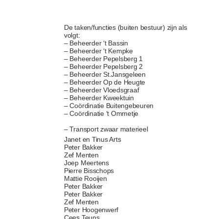
De taken/functies (buiten bestuur) zijn als
volgt:
– Beheerder ‘t Bassin
– Beheerder ‘t Kempke
– Beheerder Pepelsberg 1
– Beheerder Pepelsberg 2
– Beheerder St.Jansgeleen
– Beheerder Op de Heugte
– Beheerder Vloedsgraaf
– Beheerder Kweektuin
– Coördinatie Buitengebeuren
– Coördinatie ‘t Ommetje
– Transport zwaar materieel
Janet en Tinus Arts
Peter Bakker
Zef Menten
Joep Meertens
Pierre Bisschops
Mattie Rooijen
Peter Bakker
Peter Bakker
Zef Menten
Peter Hoogenwerf
Cees Teuns