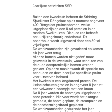
Jaarlijkse activiteiten SSR
Buiten een kweektuin beheert de Stichting
Sjweikeser Rèngelaot op dit moment ongeveer
400 Rèngelaot pruimenbomen, welke
uitgeplant zijn op een 8-tal percelen in en
rondom Sweikhuizen. Dit oude ras behoeft
natuurlijk regelmatig onderhoud. Dit
onderhoud wordt uitgevoerd door een 30 tal
vrijwilligers.
De werkzaamheden zijn gevarieerd en komen
elk jaar weer terug.
Al onze bomen worden niet geënt! maar
gekweekt in de kweektuin, waar scheuten van
de oude oorspronkelijke bomen worden
geplant. Op deze manier wordt dit speciale ras
behouden en deze heerlijke specifieke pruim
voor uitsterven behoed.
Het kweken is een langdurend proces. De
kleine scheuten groeien in ongeveer 8 jaar tot
een volwassen boompje met een kroon.
Na 8 jaar worden de boompjes uitgeplant op
onze percelen. Hiervoor wordt het plantgat
gemaakt, de boom geplant, de steunpalen en
de beschermingsdraad geplaatst.
De werkzaamheden gedurende het jaar