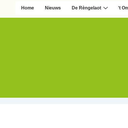
Hoofd navigatie
Home
Nieuws
De Rèngelaot
‘t O