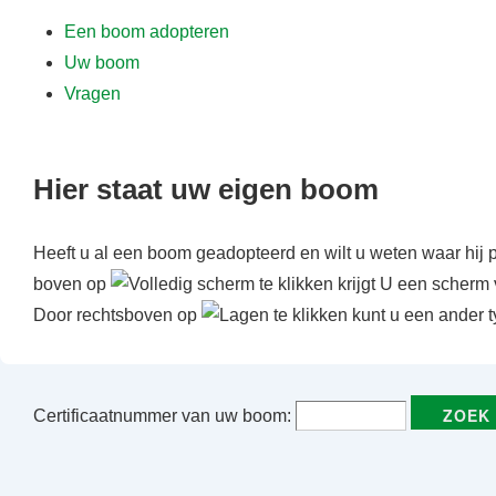
f
Een boom adopteren
d
Uw boom
i
Vragen
n
h
o
Hier staat uw eigen boom
u
d
Heeft u al een boom geadopteerd en wilt u weten waar hij 
boven op
te klikken krijgt U een scherm 
Door rechtsboven op
te klikken kunt u een ander t
Certificaatnummer van uw boom: