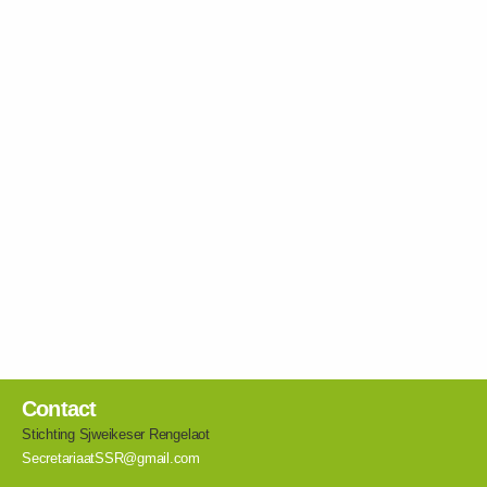
Contact
Stichting Sjweikeser Rengelaot
SecretariaatSSR@gmail.com