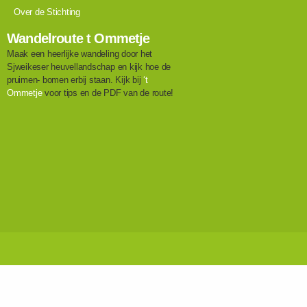
Over de Stichting
Wandelroute t Ommetje
Maak een heerlijke wandeling door het
Sjweikeser heuvellandschap en kijk hoe de
pruimen- bomen erbij staan. Kijk bij
‘t
Ommetje
voor tips en de PDF van de route!