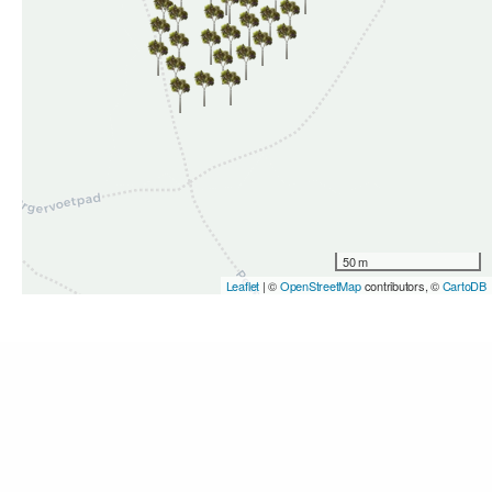
50 m
Leaflet
| ©
OpenStreetMap
contributors, ©
CartoDB