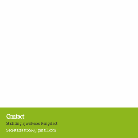
Contact
Stichting Sjweikeser Rengelaot
SecretariaatSSR@gmail.com