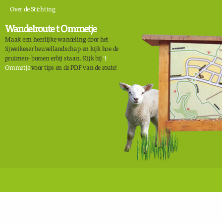
Over de Stichting
Wandelroute t Ommetje
Maak een heerlijke wandeling door het
Sjweikeser heuvellandschap en kijk hoe de
pruimen- bomen erbij staan. Kijk bij
‘t
Ommetje
voor tips en de PDF van de route!