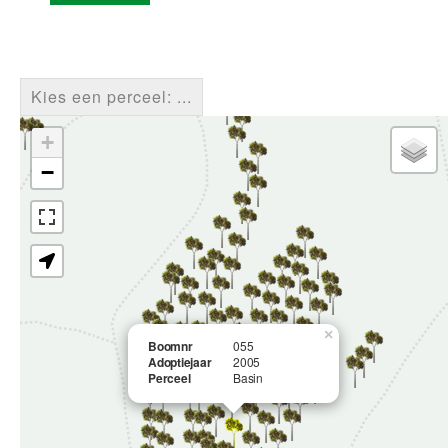
Kies een perceel: ...
+
−
×
Boomnr
055
Adoptiejaar
2005
Perceel
Basin