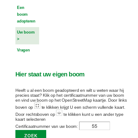
o
u
Een
d
boom
adopteren
Uw boom
Vragen
Hier staat uw eigen boom
Heeft u al een boom geadopteerd en wilt u weten waar hij
precies staat? Klik op het certificaatnummer van uw boom
en vind uw boom op het OpenStreetMap kaartje. Door links
boven op
te klikken krijgt U een scherm vullende kaart.
Door rechtsboven op
te klikken kunt u een ander type
kaart selecteren
Certificaatnummer van uw boom: