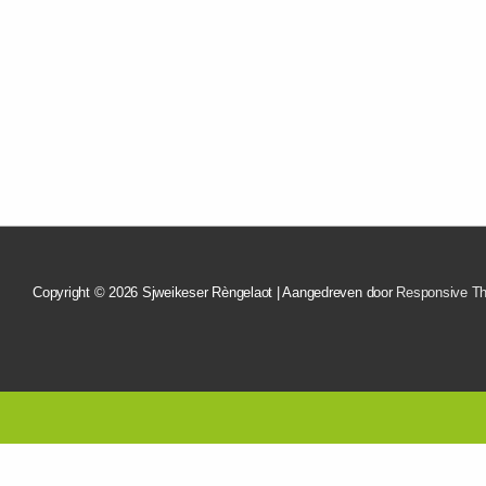
Copyright © 2026
Sjweikeser Rèngelaot
| Aangedreven door
Responsive T