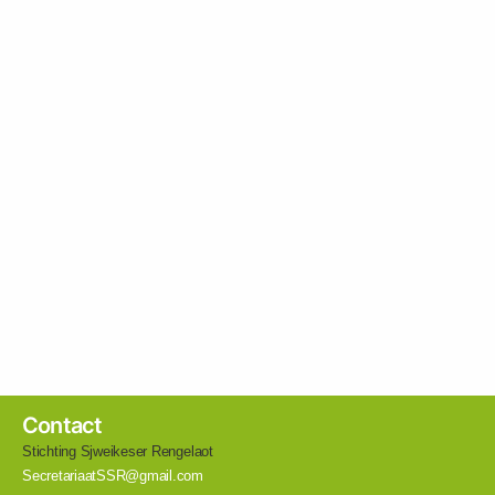
Contact
Stichting Sjweikeser Rengelaot
SecretariaatSSR@gmail.com