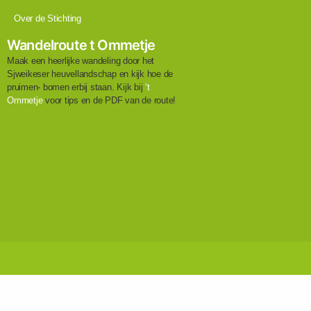
Over de Stichting
Wandelroute t Ommetje
Maak een heerlijke wandeling door het
Sjweikeser heuvellandschap en kijk hoe de
pruimen- bomen erbij staan. Kijk bij
‘t
Ommetje
voor tips en de PDF van de route!