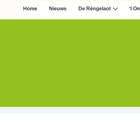
Hoofd navigatie
Home
Nieuws
De Rèngelaot
‘t O