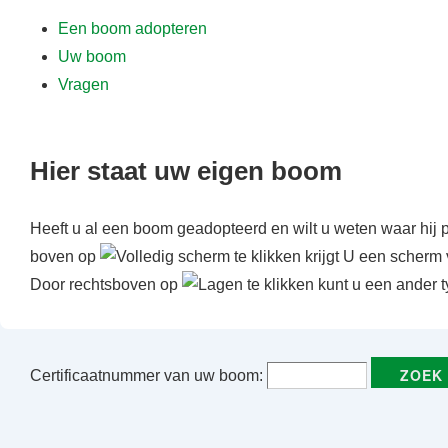
f
Een boom adopteren
d
Uw boom
i
Vragen
n
h
o
Hier staat uw eigen boom
u
d
Heeft u al een boom geadopteerd en wilt u weten waar hij 
boven op
te klikken krijgt U een scherm 
Door rechtsboven op
te klikken kunt u een ander t
Certificaatnummer van uw boom: