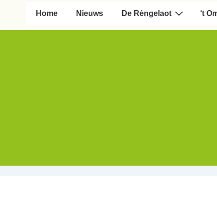
Hoofd navigatie
Home
Nieuws
De Rèngelaot
‘t O