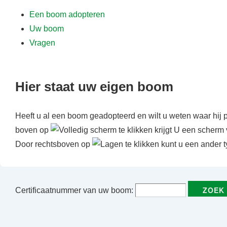
f
Een boom adopteren
d
Uw boom
i
Vragen
n
h
o
Hier staat uw eigen boom
u
d
Heeft u al een boom geadopteerd en wilt u weten waar hij 
boven op
te klikken krijgt U een scherm 
Door rechtsboven op
te klikken kunt u een ander t
Certificaatnummer van uw boom: