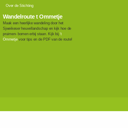
Over de Stichting
Wandelroute t Ommetje
Maak een heerlijke wandeling door het
Sjweikeser heuvellandschap en kijk hoe de
pruimen- bomen erbij staan. Kijk bij
‘t
Ommetje
voor tips en de PDF van de route!