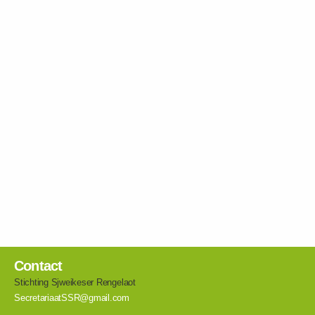
Contact
Stichting Sjweikeser Rengelaot
SecretariaatSSR@gmail.com