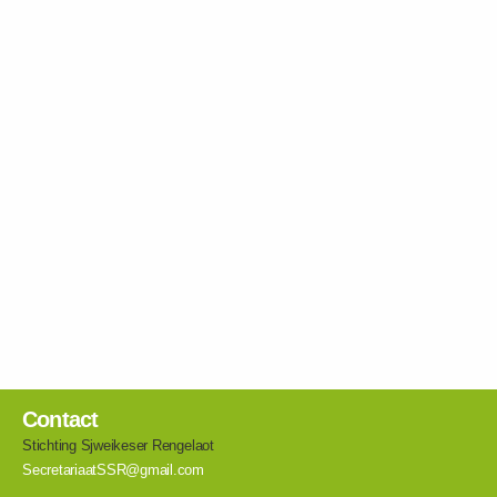
Contact
Stichting Sjweikeser Rengelaot
SecretariaatSSR@gmail.com