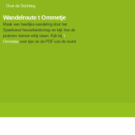
Over de Stichting
Wandelroute t Ommetje
Maak een heerlijke wandeling door het
Sjweikeser heuvellandschap en kijk hoe de
pruimen- bomen erbij staan. Kijk bij
‘t
Ommetje
voor tips en de PDF van de route!