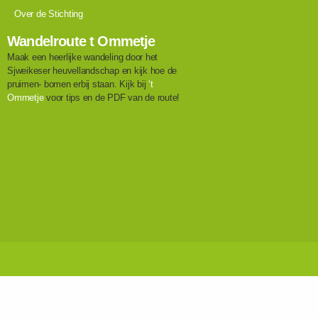
Over de Stichting
Wandelroute t Ommetje
Maak een heerlijke wandeling door het
Sjweikeser heuvellandschap en kijk hoe de
pruimen- bomen erbij staan. Kijk bij
‘t
Ommetje
voor tips en de PDF van de route!