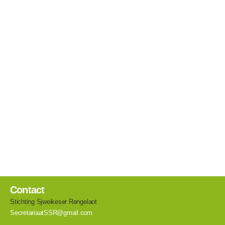
Contact
Stichting Sjweikeser Rengelaot
SecretariaatSSR@gmail.com