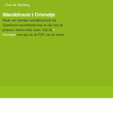
Over de Stichting
Wandelroute t Ommetje
Maak een heerlijke wandeling door het
Sjweikeser heuvellandschap en kijk hoe de
pruimen- bomen erbij staan. Kijk bij
‘t
Ommetje
voor tips en de PDF van de route!