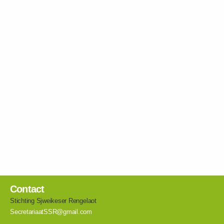
Contact
Stichting Sjweikeser Rengelaot
SecretariaatSSR@gmail.com