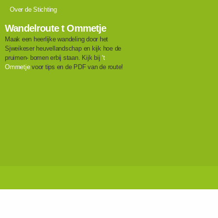
Over de Stichting
Wandelroute t Ommetje
Maak een heerlijke wandeling door het
Sjweikeser heuvellandschap en kijk hoe de
pruimen- bomen erbij staan. Kijk bij
‘t
Ommetje
voor tips en de PDF van de route!