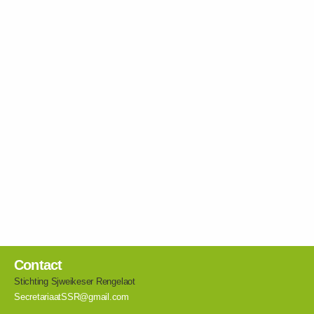
Contact
Stichting Sjweikeser Rengelaot
SecretariaatSSR@gmail.com