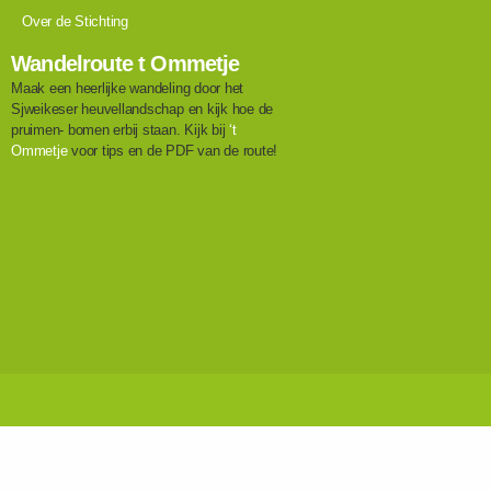
Over de Stichting
Wandelroute t Ommetje
Maak een heerlijke wandeling door het
Sjweikeser heuvellandschap en kijk hoe de
pruimen- bomen erbij staan. Kijk bij
‘t
Ommetje
voor tips en de PDF van de route!