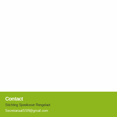
Contact
Stichting Sjweikeser Rengelaot
SecretariaatSSR@gmail.com