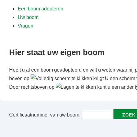
f
Een boom adopteren
d
Uw boom
i
Vragen
n
h
o
Hier staat uw eigen boom
u
d
Heeft u al een boom geadopteerd en wilt u weten waar hij 
boven op
te klikken krijgt U een scherm 
Door rechtsboven op
te klikken kunt u een ander t
Certificaatnummer van uw boom: