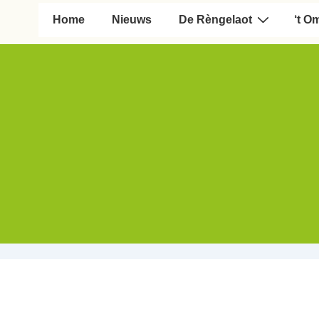
Hoofd navigatie
Home
Nieuws
De Rèngelaot
‘t O