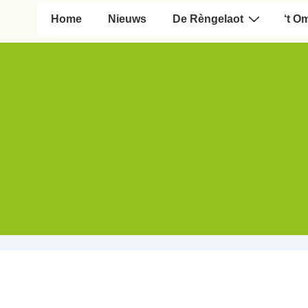
Hoofd navigatie
Home
Nieuws
De Rèngelaot
‘t O