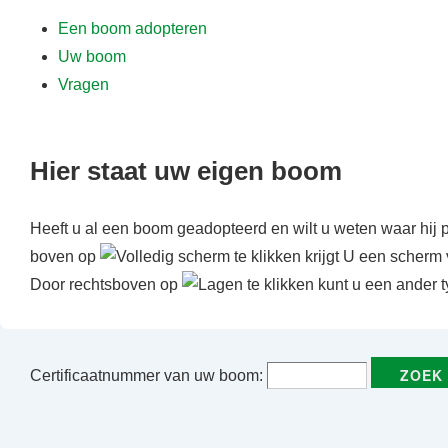
f
Een boom adopteren
d
Uw boom
i
Vragen
n
h
o
Hier staat uw eigen boom
u
d
Heeft u al een boom geadopteerd en wilt u weten waar hij 
boven op
te klikken krijgt U een scherm 
Door rechtsboven op
te klikken kunt u een ander t
Certificaatnummer van uw boom: