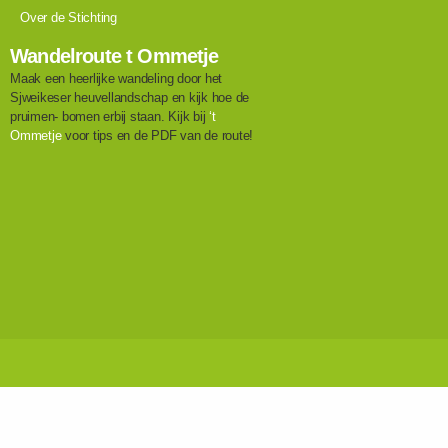
Over de Stichting
Wandelroute t Ommetje
Maak een heerlijke wandeling door het
Sjweikeser heuvellandschap en kijk hoe de
pruimen- bomen erbij staan. Kijk bij
‘t
Ommetje
voor tips en de PDF van de route!