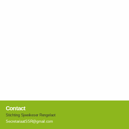
Contact
Stichting Sjweikeser Rengelaot
SecretariaatSSR@gmail.com