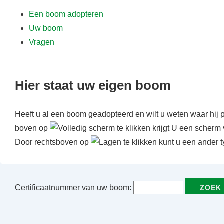
f
Een boom adopteren
d
Uw boom
i
Vragen
n
h
o
Hier staat uw eigen boom
u
d
Heeft u al een boom geadopteerd en wilt u weten waar hij 
boven op
te klikken krijgt U een scherm 
Door rechtsboven op
te klikken kunt u een ander t
Certificaatnummer van uw boom: