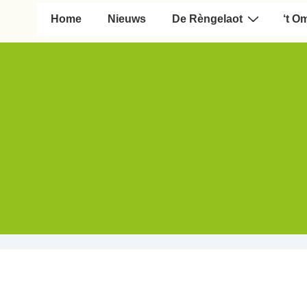
Hoofd navigatie
Home
Nieuws
De Rèngelaot
‘t O