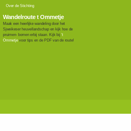
Over de Stichting
Wandelroute t Ommetje
Maak een heerlijke wandeling door het
Sjweikeser heuvellandschap en kijk hoe de
pruimen- bomen erbij staan. Kijk bij
‘t
Ommetje
voor tips en de PDF van de route!