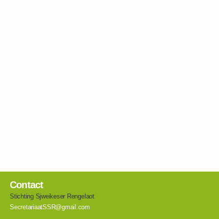
Contact
Stichting Sjweikeser Rengelaot
SecretariaatSSR@gmail.com