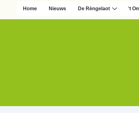
Hoofd navigatie
Home
Nieuws
De Rèngelaot
‘t O