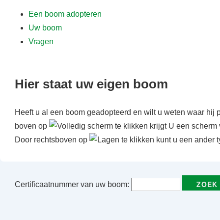
f
Een boom adopteren
d
Uw boom
i
Vragen
n
h
o
Hier staat uw eigen boom
u
d
Heeft u al een boom geadopteerd en wilt u weten waar hij 
boven op
te klikken krijgt U een scherm 
Door rechtsboven op
te klikken kunt u een ander t
Certificaatnummer van uw boom: