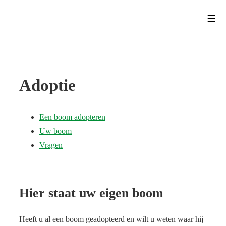
↓
Men
Doorgaan
naar
hoofdinhoud
Adoptie
Een boom adopteren
Uw boom
Vragen
Hier staat uw eigen boom
Heeft u al een boom geadopteerd en wilt u weten waar hij