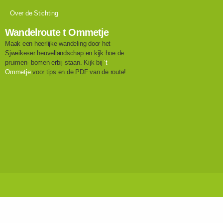
Over de Stichting
Wandelroute t Ommetje
Maak een heerlijke wandeling door het
Sjweikeser heuvellandschap en kijk hoe de
pruimen- bomen erbij staan. Kijk bij
‘t
Ommetje
voor tips en de PDF van de route!