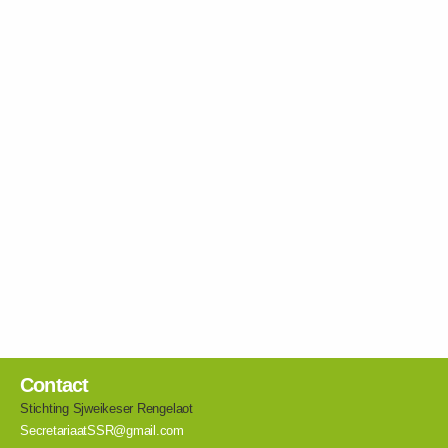
Contact
Stichting Sjweikeser Rengelaot
SecretariaatSSR@gmail.com