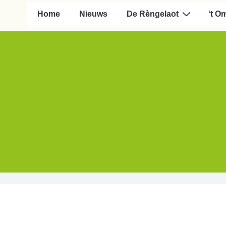
Hoofd navigatie
Home
Nieuws
De Rèngelaot
‘t O