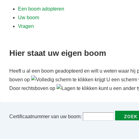
f
Een boom adopteren
d
Uw boom
i
Vragen
n
h
o
Hier staat uw eigen boom
u
d
Heeft u al een boom geadopteerd en wilt u weten waar hij 
boven op
te klikken krijgt U een scherm 
Door rechtsboven op
te klikken kunt u een ander t
Certificaatnummer van uw boom: