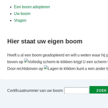
f
Een boom adopteren
d
Uw boom
i
Vragen
n
h
o
Hier staat uw eigen boom
u
d
Heeft u al een boom geadopteerd en wilt u weten waar hij 
boven op
te klikken krijgt U een scherm 
Door rechtsboven op
te klikken kunt u een ander t
Certificaatnummer van uw boom: