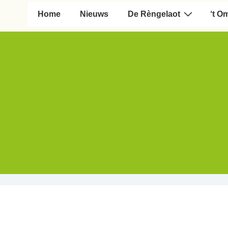
Hoofd navigatie
Home
Nieuws
De Rèngelaot
‘t O