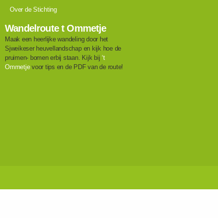
Over de Stichting
Wandelroute t Ommetje
Maak een heerlijke wandeling door het
Sjweikeser heuvellandschap en kijk hoe de
pruimen- bomen erbij staan. Kijk bij
‘t
Ommetje
voor tips en de PDF van de route!