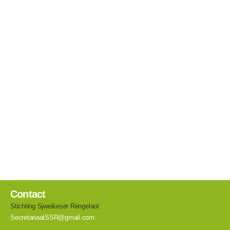
Contact
Stichting Sjweikeser Rengelaot
SecretariaatSSR@gmail.com