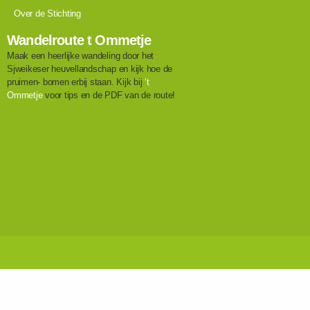
Over de Stichting
Wandelroute t Ommetje
Maak een heerlijke wandeling door het
Sjweikeser heuvellandschap en kijk hoe de
pruimen- bomen erbij staan. Kijk bij
‘t
Ommetje
voor tips en de PDF van de route!