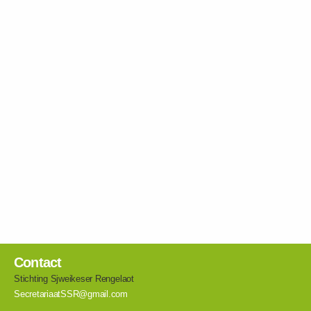
Contact
Stichting Sjweikeser Rengelaot
SecretariaatSSR@gmail.com