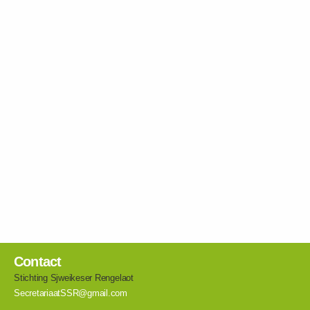
Contact
Stichting Sjweikeser Rengelaot
SecretariaatSSR@gmail.com