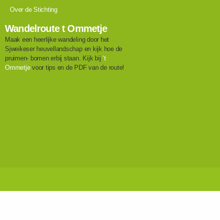
Over de Stichting
Wandelroute t Ommetje
Maak een heerlijke wandeling door het
Sjweikeser heuvellandschap en kijk hoe de
pruimen- bomen erbij staan. Kijk bij
‘t
Ommetje
voor tips en de PDF van de route!