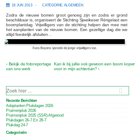
16 JUN 2013
CATEGORIE:
ALGEMEEN
Zodra de nieuwe bomen groot genoeg zijn en zodra er grond
beschikbaar is, organiseert de Stichting Sjweikeser Rèngelaot een
boomplantdag. Vrijwilligers van de stichting helpen dan mee met
het aanplanten van de nieuwe bomen. Een gezellige dag die we
altijd feestelijk afsluiten…
Funs Boyens spreekt de jonge vrijwilligers toe.
V
V
‹ Bekijk de fotoreportage
Kan ik bij jullie ook gewoon een boom kope
B
o
o
van ons werk
voor in mijn achtertuin? ›
e
r
l
i
g
r
g
e
i
b
n
Z
e
d
O
c
r
E
e
Recente Berichten
h
K
i
b
Adoptanten Plukdagen 2026
N
c
e
t
Pruimenpluk 2026
A
h
r
A
Pruimenpluk 2025 (SSR) Afgerond
t
i
n
R
Plukdagen 26-7 En 28-7
i
c
a
:
Plukdag 24-7
s
h
t
v
Categorieën