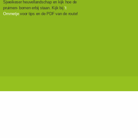
Sjweikeser heuvellandschap en kijk hoe de
pruimen- bomen erbij staan. Kijk bij
‘t
Ommetje
voor tips en de PDF van de route!