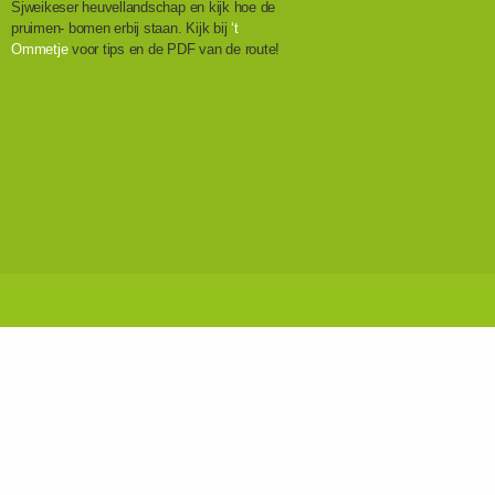
Sjweikeser heuvellandschap en kijk hoe de
pruimen- bomen erbij staan. Kijk bij
‘t
Ommetje
voor tips en de PDF van de route!