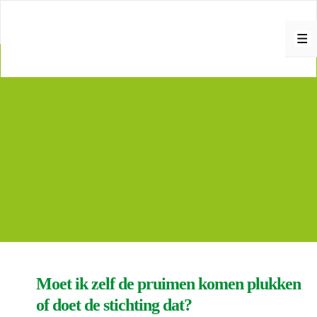
↓
D
o
M
o
E
r
N
g
U
a
a
n
n
a
a
r
h
o
o
f
d
i
n
h
o
Moet ik zelf de pruimen komen plukken
u
d
of doet de stichting dat?