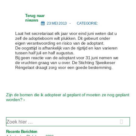
Terug naar
nieuws
23 MEI 2013
CATEGORIE:
Laat het secretariaat elk jaar voor eind juni weten dat u
zelf de adoptieboom wilt plukken. Dit gebeurt onder
eigen verantwoording en risico van de adoptant.
De oogsttijd is afhankelijk van de rijptijd en kan varieren
tussen half juli en half augustus.
Bij geen reactie van de adoptant voor 31 juni nemen we
de vruchten graag van u over. De Stichting Sjweikeser
Rèngelaot draagt zorg voor een goede bestemming.
V
Zijn de bomen die ik adopteer al geplant of moeten ze nog geplant
B
o
worden? ›
e
l
g
r
e
i
n
Z
d
O
c
e
E
Recente Berichten
h
K
b