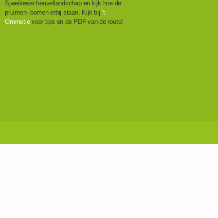
Sjweikeser heuvellandschap en kijk hoe de
pruimen- bomen erbij staan. Kijk bij
‘t
Ommetje
voor tips en de PDF van de route!