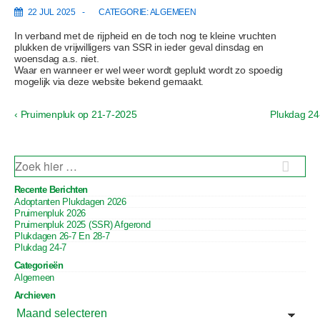
22 JUL 2025
CATEGORIE:
ALGEMEEN
In verband met de rijpheid en de toch nog te kleine vruchten
plukken de vrijwilligers van SSR in ieder geval dinsdag en
woensdag a.s. niet.
Waar en wanneer er wel weer wordt geplukt wordt zo spoedig
mogelijk via deze website bekend gemaakt.
V
V
‹ Pruimenpluk op 21-7-2025
Plukdag 24
B
o
o
e
r
l
i
g
r
g
e
Z
i
b
n
O
e
E
d
c
Recente Berichten
K
r
e
Adoptanten Plukdagen 2026
N
h
i
b
Pruimenpluk 2026
A
c
e
t
A
Pruimenpluk 2025 (SSR) Afgerond
h
r
R
Plukdagen 26-7 En 28-7
t
i
n
:
Plukdag 24-7
i
c
a
s
h
Categorieën
t
v
Algemeen
i
i
Archieven
s
A
g
R