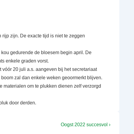
jp zijn. De exacte tijd is niet te zeggen
 de kou gedurende de bloesem begin april. De
ts enkele graden vorst.
vóór 20 juli a.s. aangeven bij het secretariaat
boom zal dan enkele weken geoormerkt blijven.
e materialen om te plukken dienen zelf verzorgd
 pluk door derden.
V
Oogst 2022 succesvol ›
o