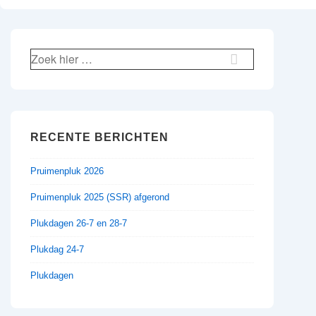
e
r
r
i
i
g
Z
c
o
b
e
h
e
k
t
r
n
n
a
i
RECENTE BERICHTEN
a
c
a
r
Pruimenpluk 2026
h
v
:
t
Pruimenpluk 2025 (SSR) afgerond
i
i
g
Plukdagen 26-7 en 28-7
s
a
Plukdag 24-7
t
Plukdagen
i