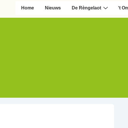
Hoofd navigatie
Home
Nieuws
De Rèngelaot
‘t O