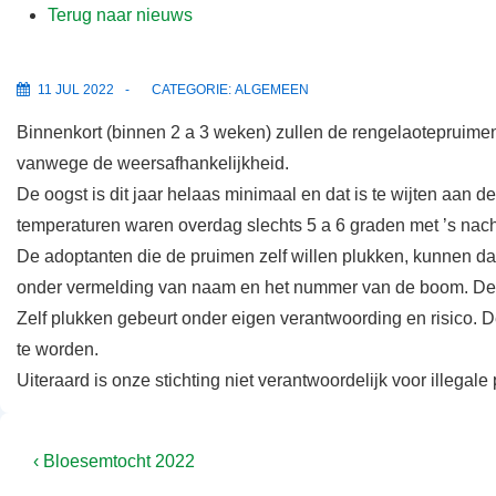
f
Terug naar nieuws
d
i
11 JUL 2022
CATEGORIE:
ALGEMEEN
n
Binnenkort (binnen 2 a 3 weken) zullen de rengelaotepruimen ri
h
vanwege de weersafhankelijkheid.
o
De oogst is dit jaar helaas minimaal en dat is te wijten aan
u
temperaturen waren overdag slechts 5 a 6 graden met ’s nach
d
De adoptanten die de pruimen zelf willen plukken, kunnen dat 
onder vermelding van naam en het nummer van de boom. De 
Zelf plukken gebeurt onder eigen verantwoording en risico. D
te worden.
Uiteraard is onze stichting niet verantwoordelijk voor illegale
B
V
‹ Bloesemtocht 2022
o