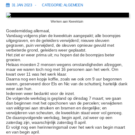
31 JAN 2023
CATEGORIE:
ALGEMEEN
Werken aan Kweektuin
Goedemiddag allemaal,
Vandaag volgens plan de kweektuin aangepakt; alle boompjes
uitgegraven, en de geleiders verwijderd; nieuwe sleuven
gegraven, puin verwijderd, de sleuven opnieuw gevuld met
verbeterde grond, geleiders weer geplaatst.
Het ziet er weer prima uit; nu hopen dat de boompjes beter
groeien.
Helaas moesten 2 mensen wegens omstandigheden afzeggen,
maar we waren toch nog met 16 personen aan het werk. Om
kwart over 11 was het werk klaar.
Daarna nog een kopje koffie, zoals we ook om 9 uur begonnen
waren, geserveerd door Els en Nic van de schutterij; hartelijk dank
weer aan hun.
Iedereen weer bedankt voor de inzet.
De volgende werkdag is gepland op dinsdag 7 maart; we gaan
dan beginnen met het opschonen van de percelen; verwijderen
van wildgroei aan struiken en bramen en dergelijke; en
verwijderen van scheuten, de kweektuin staat weer vol genoeg.
De daaropvolgende werkdag, begin april, zal weer op een
zaterdag zijn, waarschijnlijk zaterdag 8 april.
Er volgt nog een herinneringsmail over het werk van begin maart
en van begin april.