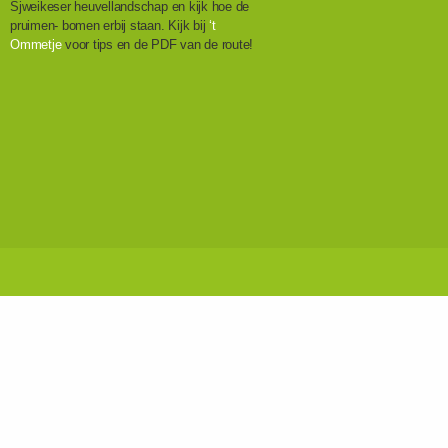
Sjweikeser heuvellandschap en kijk hoe de
pruimen- bomen erbij staan. Kijk bij
‘t
Ommetje
voor tips en de PDF van de route!