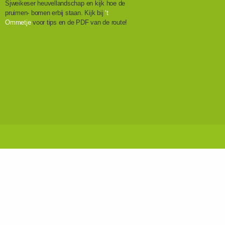
Sjweikeser heuvellandschap en kijk hoe de
pruimen- bomen erbij staan. Kijk bij
‘t
Ommetje
voor tips en de PDF van de route!