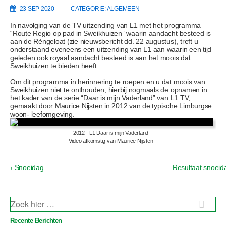
23 SEP 2020
CATEGORIE:
ALGEMEEN
In navolging van de TV uitzending van L1 met het programma
“Route Regio op pad in Sweikhuizen” waarin aandacht besteed is
aan de Rèngeloat (zie nieuwsbericht dd. 22 augustus), treft u
onderstaand eveneens een uitzending van L1 aan waarin een tijd
geleden ook royaal aandacht besteed is aan het moois dat
Sweikhuizen te bieden heeft.
Om dit programma in herinnering te roepen en u dat moois van
Sweikhuizen niet te onthouden, hierbij nogmaals de opnamen in
het kader van de serie “Daar is mijn Vaderland” van L1 TV,
gemaakt door Maurice Nijsten in 2012 van de typische Limburgse
woon- leefomgeving.
2012 - L1 Daar is mijn Vaderland
Video afkomstig van Maurice Nijsten
V
V
‹ Snoeidag
Resultaat snoeid
B
o
o
e
r
l
i
g
r
g
e
Z
i
b
n
O
e
E
d
c
Recente Berichten
K
r
e