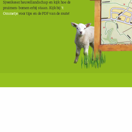
Sjweikeser heuvellandschap en kijk hoe de
pruimen- bomen erbij staan. Kijk bij
‘t
Ommetje
voor tips en de PDF van de route!