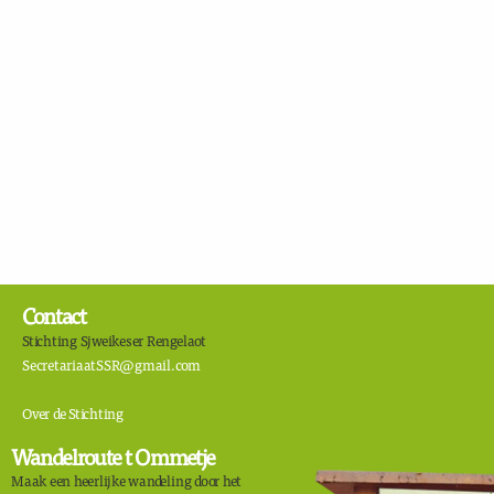
Contact
Stichting Sjweikeser Rengelaot
SecretariaatSSR@gmail.com
Over de Stichting
Wandelroute t Ommetje
Maak een heerlijke wandeling door het