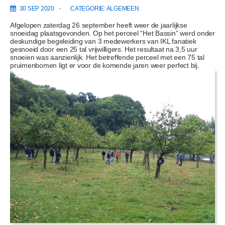
o
30 SEP 2020
CATEGORIE:
ALGEMEEN
u
d
Afgelopen zaterdag 26 september heeft weer de jaarlijkse
snoeidag plaatsgevonden. Op het perceel “Het Bassin” werd onder
deskundige begeleiding van 3 medewerkers van IKL fanatiek
gesnoeid door een 25 tal vrijwilligers. Het resultaat na 3,5 uur
snoeien was aanzienlijk. Het betreffende perceel met een 75 tal
pruimenbomen ligt er voor de komende jaren weer perfect bij.