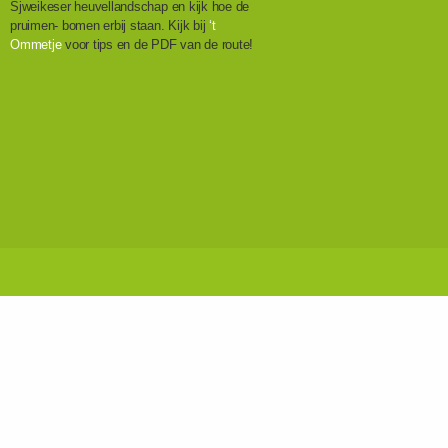
Sjweikeser heuvellandschap en kijk hoe de
pruimen- bomen erbij staan. Kijk bij
‘t
Ommetje
voor tips en de PDF van de route!