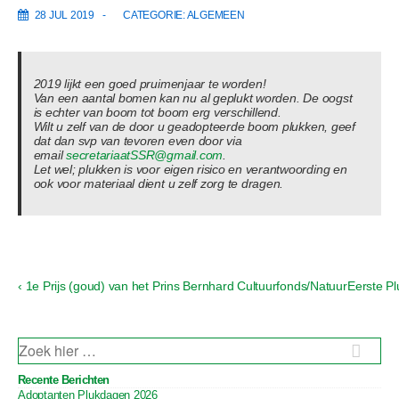
28 JUL 2019
CATEGORIE:
ALGEMEEN
2019 lijkt een goed pruimenjaar te worden!
Van een aantal bomen kan nu al geplukt worden. De oogst
is echter van boom tot boom erg verschillend.
Wilt u zelf van de door u geadopteerde boom plukken, geef
dat dan svp van tevoren even door via
email
secretariaatSSR@gmail.com
.
Let wel; plukken is voor eigen risico en verantwoording en
ook voor materiaal dient u zelf zorg te dragen.
V
V
‹ 1e Prijs (goud) van het Prins Bernhard Cultuurfonds/Natuur
Eerste Pl
B
o
o
e
r
l
i
g
r
g
e
Z
i
b
n
O
e
E
d
c
Recente Berichten
K
r
e
Adoptanten Plukdagen 2026
N
i
b